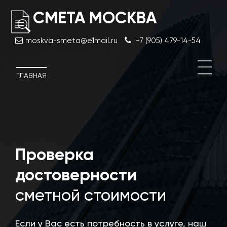
СМЕТА МОСКВА
moskva-smeta@e1mail.ru
+7 (905) 479-14-54
ГЛАВНАЯ
й
Проверка
Экс
про
достоверности
док
сметной стоимости
Если у Вас есть потребность в услуге, наш